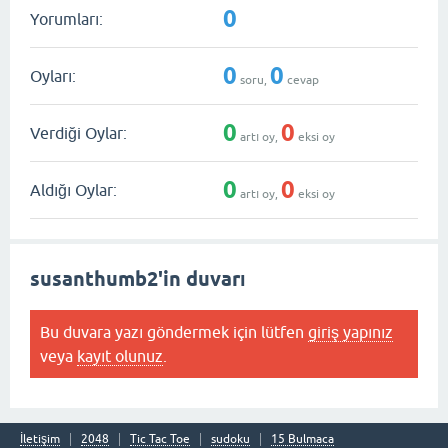
0
Yorumları:
0
0
Oyları:
soru,
cevap
0
0
Verdiği Oylar:
artı oy,
eksi oy
0
0
Aldığı Oylar:
artı oy,
eksi oy
susanthumb2'in duvarı
Bu duvara yazı göndermek için lütfen
giriş yapınız
veya
kayıt olunuz
.
İletişim
2048
Tic Tac Toe
sudoku
15 Bulmaca