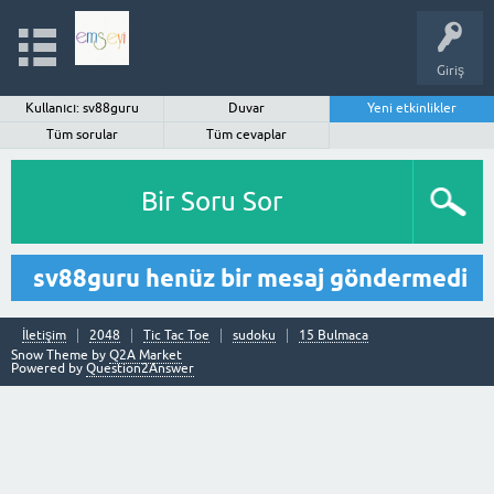
Giriş
Kullanıcı: sv88guru
Duvar
Yeni etkinlikler
Tüm sorular
Tüm cevaplar
Bir Soru Sor
sv88guru henüz bir mesaj göndermedi
İletişim
2048
Tic Tac Toe
sudoku
15 Bulmaca
Snow Theme by
Q2A Market
Powered by
Question2Answer