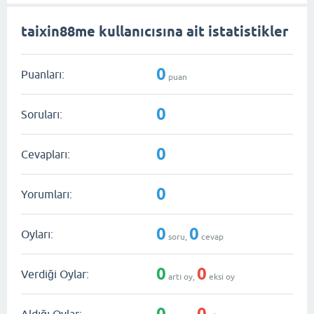
taixin88me kullanıcısına ait istatistikler
0
Puanları:
puan
0
Soruları:
0
Cevapları:
0
Yorumları:
0
0
Oyları:
soru,
cevap
0
0
Verdiği Oylar:
artı oy,
eksi oy
0
0
Aldığı Oylar: