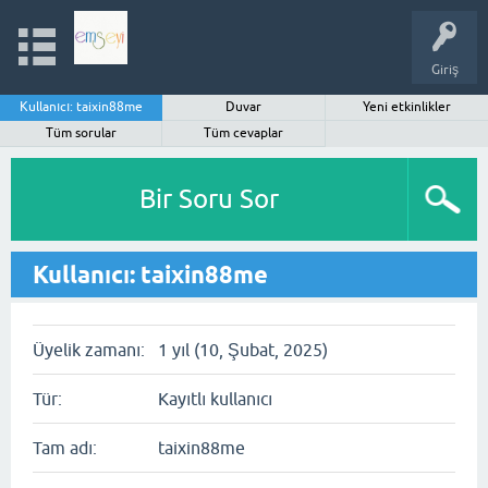
Giriş
Kullanıcı: taixin88me
Duvar
Yeni etkinlikler
Tüm sorular
Tüm cevaplar
Bir Soru Sor
Kullanıcı: taixin88me
Üyelik zamanı:
1 yıl (10, Şubat, 2025)
Tür:
Kayıtlı kullanıcı
Tam adı:
taixin88me