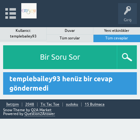
Giriş
Kullanıcı:
Duvar
Yeni etkinlikler
templebailey93
Tüm sorular
Tüm cevaplar
Bir Soru Sor
templebailey93 henüz bir cevap
göndermedi
İletişim
2048
Tic Tac Toe
sudoku
15 Bulmaca
Snow Theme by
Q2A Market
Powered by
Question2Answer