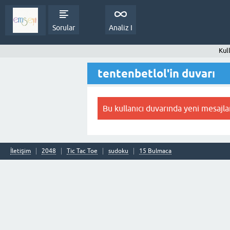
Sorular
Analiz I
Kul
tentenbetlol'in duvarı
Bu kullanıcı duvarında yeni mesajla
İletişim
2048
Tic Tac Toe
sudoku
15 Bulmaca