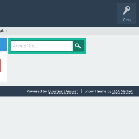
Giriş
plar
Powered by
Question2Answer
Snow Theme by
Q2A Market