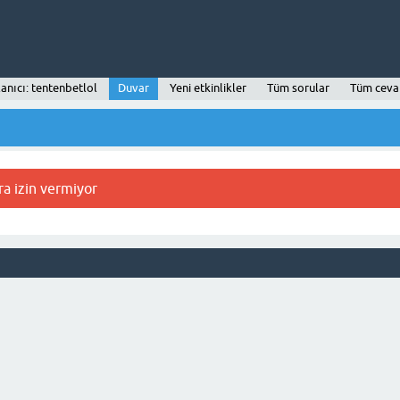
lanıcı: tentenbetlol
Duvar
Yeni etkinlikler
Tüm sorular
Tüm ceva
ra izin vermiyor