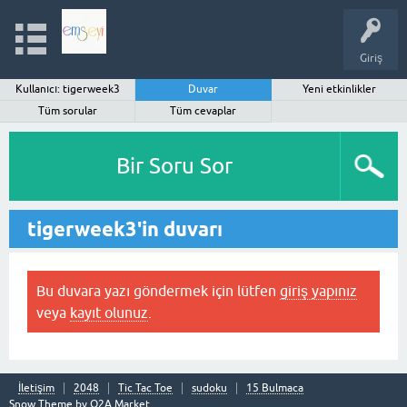
Giriş
Kullanıcı: tigerweek3
Duvar
Yeni etkinlikler
Tüm sorular
Tüm cevaplar
Bir Soru Sor
tigerweek3'in duvarı
Bu duvara yazı göndermek için lütfen
giriş yapınız
veya
kayıt olunuz
.
İletişim
2048
Tic Tac Toe
sudoku
15 Bulmaca
Snow Theme by
Q2A Market