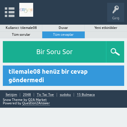
Giriş
Kullanıcı: tilemale08
Duvar
Yeni etkinlikler
Tüm sorular
Tüm cevaplar
Bir Soru Sor
tilemale08 henüz bir cevap
göndermedi
İletişim
2048
Tic Tac Toe
sudoku
15 Bulmaca
Snow Theme by
Q2A Market
Powered by
Question2Answer