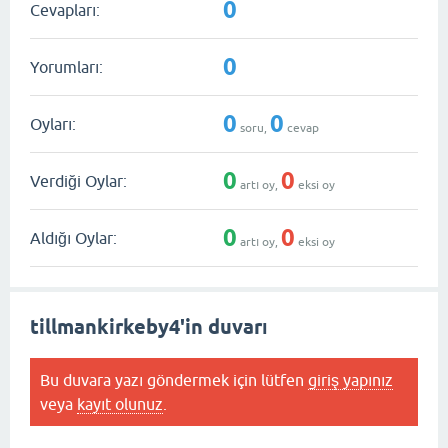
0
Cevapları:
0
Yorumları:
0
0
Oyları:
soru,
cevap
0
0
Verdiği Oylar:
artı oy,
eksi oy
0
0
Aldığı Oylar:
artı oy,
eksi oy
tillmankirkeby4'in duvarı
Bu duvara yazı göndermek için lütfen
giriş yapınız
veya
kayıt olunuz
.