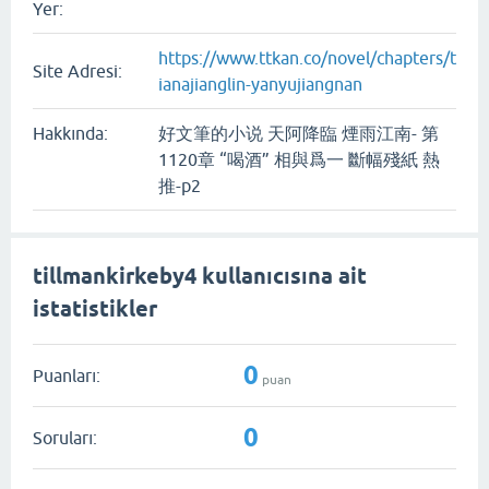
Yer:
https://www.ttkan.co/novel/chapters/t
Site Adresi:
ianajianglin-yanyujiangnan
Hakkında:
好文筆的小说 天阿降臨 煙雨江南- 第
1120章 “喝酒” 相與爲一 斷幅殘紙 熱
推-p2
tillmankirkeby4 kullanıcısına ait
istatistikler
0
Puanları:
puan
0
Soruları: