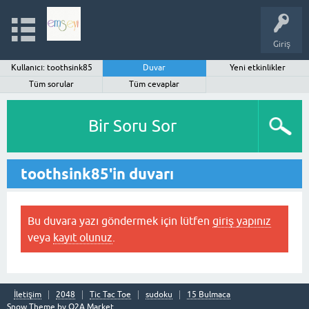
Giriş
Kullanıcı: toothsink85
Duvar
Yeni etkinlikler
Tüm sorular
Tüm cevaplar
Bir Soru Sor
toothsink85'in duvarı
Bu duvara yazı göndermek için lütfen
giriş yapınız
veya
kayıt olunuz
.
İletişim
2048
Tic Tac Toe
sudoku
15 Bulmaca
Snow Theme by
Q2A Market