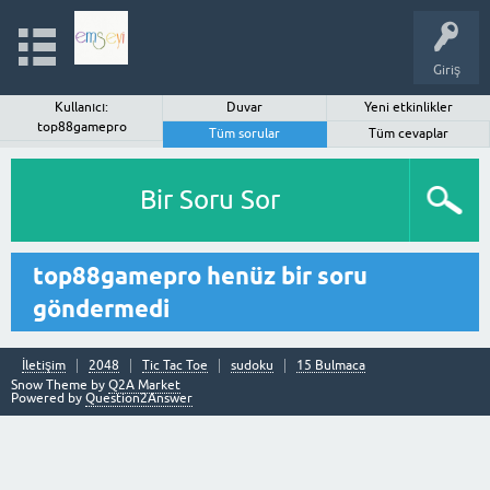
Giriş
Kullanıcı:
Duvar
Yeni etkinlikler
top88gamepro
Tüm sorular
Tüm cevaplar
Bir Soru Sor
top88gamepro henüz bir soru
göndermedi
İletişim
2048
Tic Tac Toe
sudoku
15 Bulmaca
Snow Theme by
Q2A Market
Powered by
Question2Answer