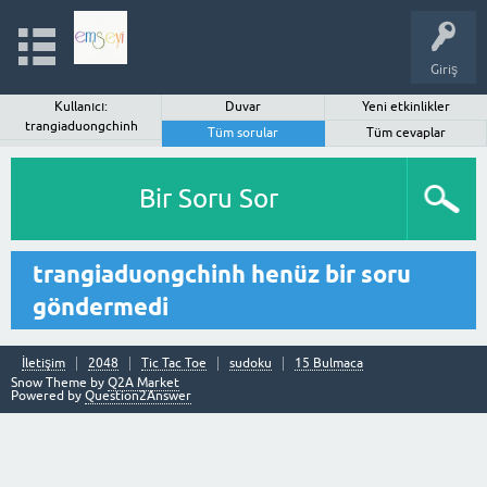
Giriş
Kullanıcı:
Duvar
Yeni etkinlikler
trangiaduongchinh
Tüm sorular
Tüm cevaplar
Bir Soru Sor
trangiaduongchinh henüz bir soru
göndermedi
İletişim
2048
Tic Tac Toe
sudoku
15 Bulmaca
Snow Theme by
Q2A Market
Powered by
Question2Answer