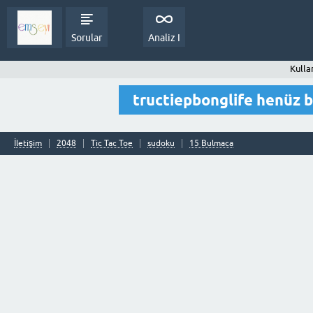
Sorular
Analiz I
Kulla
tructiepbonglife henüz 
İletişim
2048
Tic Tac Toe
sudoku
15 Bulmaca