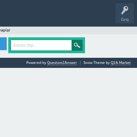
Giriş
vaplar
Powered by
Question2Answer
Snow Theme by
Q2A Market