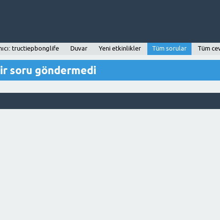
nıcı: tructiepbonglife
Duvar
Yeni etkinlikler
Tüm sorular
Tüm ce
bir soru göndermedi