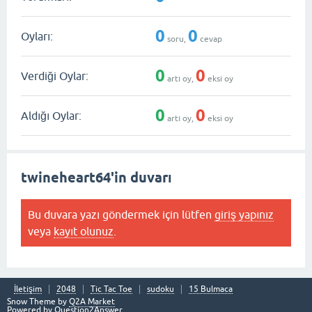
0
0
Oyları:
soru,
cevap
0
0
Verdiği Oylar:
artı oy,
eksi oy
0
0
Aldığı Oylar:
artı oy,
eksi oy
twineheart64'in duvarı
Bu duvara yazı göndermek için lütfen
giriş yapınız
veya
kayıt olunuz
.
İletişim
2048
Tic Tac Toe
sudoku
15 Bulmaca
Snow Theme by
Q2A Market
Powered by
Question2Answer