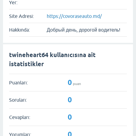
Yer:
Site Adresi:
https://covoraseauto.md/
Hakkında:
Добрый день, дорогой водитель!
twineheart64 kullanıcısına ait
istatistikler
0
Puanları:
puan
0
Soruları:
0
Cevapları:
0
Yorumları: