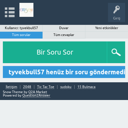
Giriş
Kullanıcı: tyvekbull57
Duvar
Yeni etkinlikler
Tüm sorular
Tüm cevaplar
Bir Soru Sor
tyvekbull57 henüz bir soru göndermedi
İletişim
2048
Tic Tac Toe
sudoku
15 Bulmaca
Snow Theme by
Q2A Market
Powered by
Question2Answer