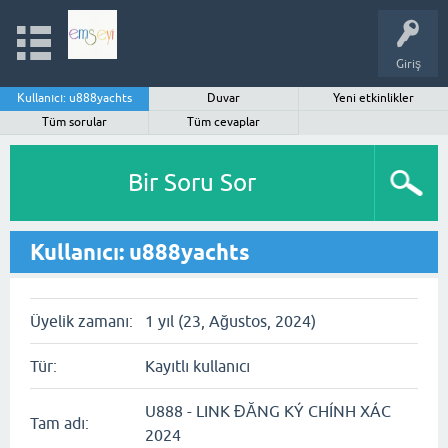
Giriş
Kullanıcı: u888yachts
Duvar
Yeni etkinlikler
Tüm sorular
Tüm cevaplar
Bir Soru Sor
Kullanıcı: u888yachts
Üyelik zamanı:
1 yıl (23, Ağustos, 2024)
Tür:
Kayıtlı kullanıcı
U888 - LINK ĐĂNG KÝ CHÍNH XÁC
Tam adı:
2024