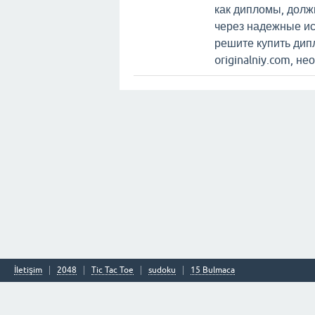
как дипломы, долж
через надежные ис
решите купить дипл
originalniy.com, н
İletişim
2048
Tic Tac Toe
sudoku
15 Bulmaca