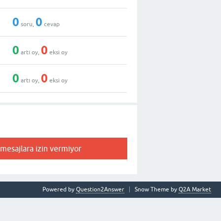
0
0
soru,
cevap
0
0
artı oy,
eksi oy
0
0
artı oy,
eksi oy
 mesajlara izin vermiyor
Powered by
Question2Answer
Snow Theme by
Q2A Market