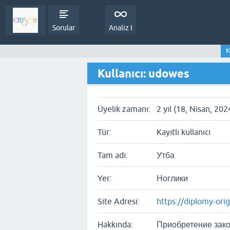
Sorular
Analiz I
K
Kullanıcı: udowes
Üyelik zamanı:
2 yıl (18, Nisan, 202
Tür:
Kayıtlı kullanıcı
Tam adı:
Утба
Yer:
Ноглики
Site Adresi:
https://diplomy-ori
Hakkında:
Приобретение зако