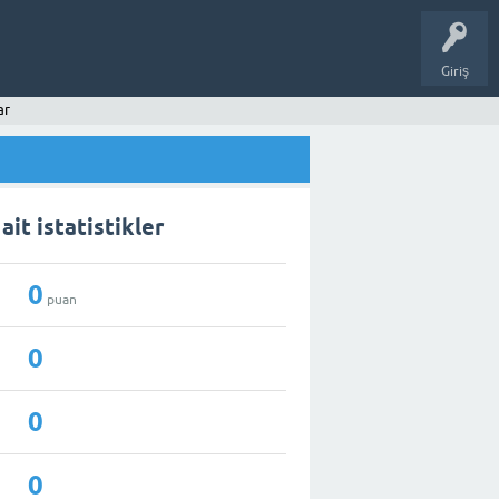
Giriş
ar
ait istatistikler
0
puan
0
0
0