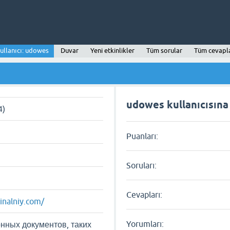
ullanıcı: udowes
Duvar
Yeni etkinlikler
Tüm sorular
Tüm cevapl
udowes kullanıcısına 
4)
Puanları:
Soruları:
Cevapları:
ginalniy.com/
Yorumları:
нных документов, таких