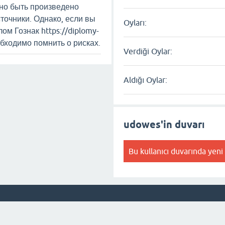
но быть произведено
точники. Однако, если вы
Oyları:
ом Гознак https://diplomy-
еобходимо помнить о рисках.
Verdiği Oylar:
Aldığı Oylar:
udowes'in duvarı
Bu kullanıcı duvarında yeni