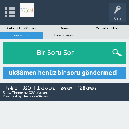
Giriş
Kullanıcı: uk88men
Duvar
Yeni etkinlikler
Tüm sorular
Tüm cevaplar
Bir Soru Sor
uk88men henüz bir soru göndermedi
İletişim
2048
Tic Tac Toe
sudoku
15 Bulmaca
Snow Theme by
Q2A Market
Powered by
Question2Answer