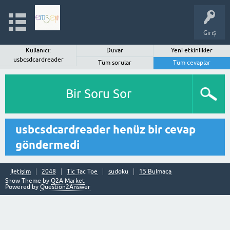
Giriş
Kullanıcı:
Duvar
Yeni etkinlikler
usbcsdcardreader
Tüm sorular
Tüm cevaplar
Bir Soru Sor
usbcsdcardreader henüz bir cevap
göndermedi
İletişim
2048
Tic Tac Toe
sudoku
15 Bulmaca
Snow Theme by
Q2A Market
Powered by
Question2Answer