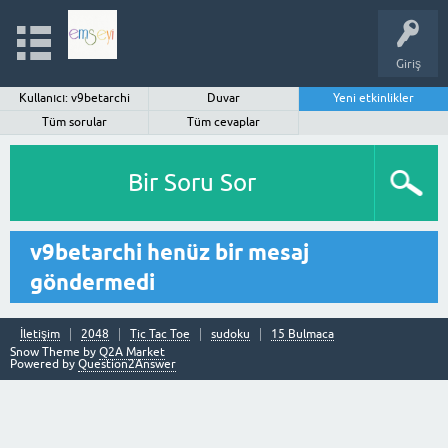
Giriş
Kullanıcı: v9betarchi
Duvar
Yeni etkinlikler
Tüm sorular
Tüm cevaplar
Bir Soru Sor
v9betarchi henüz bir mesaj
göndermedi
İletişim
2048
Tic Tac Toe
sudoku
15 Bulmaca
Snow Theme by
Q2A Market
Powered by
Question2Answer