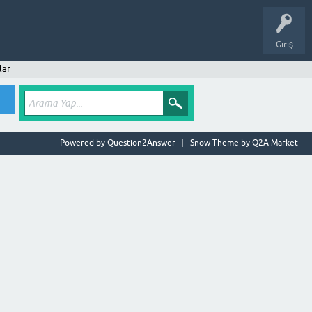
Giriş
lar
Powered by
Question2Answer
Snow Theme by
Q2A Market