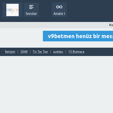
Sorular
Analiz I
Ku
v9betmen henüz bir mes
İletişim
2048
Tic Tac Toe
sudoku
15 Bulmaca