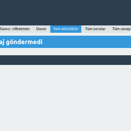
llanıcı: v9betmen
Duvar
Yeni etkinlikler
Tüm sorular
Tüm cevap
aj göndermedi