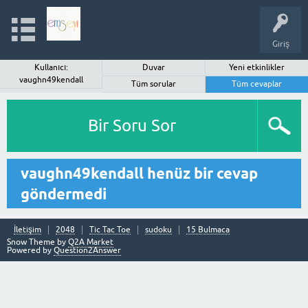
Giriş
Kullanıcı:
Duvar
Yeni etkinlikler
vaughn49kendall
Tüm sorular
Tüm cevaplar
Bir Soru Sor
vaughn49kendall henüz bir cevap
göndermedi
İletişim
2048
Tic Tac Toe
sudoku
15 Bulmaca
Snow Theme by
Q2A Market
Powered by
Question2Answer