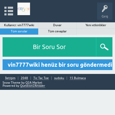
Giriş
Kullanıcı: vin7777wiki
Duvar
Yeni etkinlikler
Tüm sorular
Tüm cevaplar
Bir Soru Sor
vin7777wiki henüz bir soru göndermedi
İletişim
2048
Tic Tac Toe
sudoku
15 Bulmaca
Snow Theme by
Q2A Market
Powered by
Question2Answer