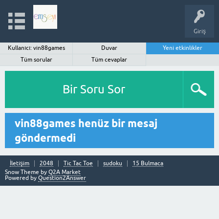
Giriş
Kullanıcı: vin88games
Duvar
Yeni etkinlikler
Tüm sorular
Tüm cevaplar
Bir Soru Sor
vin88games henüz bir mesaj
göndermedi
İletişim
2048
Tic Tac Toe
sudoku
15 Bulmaca
Snow Theme by
Q2A Market
Powered by
Question2Answer