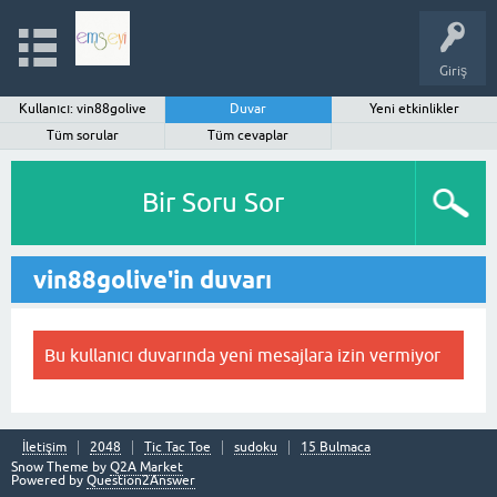
Giriş
Kullanıcı: vin88golive
Duvar
Yeni etkinlikler
Tüm sorular
Tüm cevaplar
Bir Soru Sor
vin88golive'in duvarı
Bu kullanıcı duvarında yeni mesajlara izin vermiyor
İletişim
2048
Tic Tac Toe
sudoku
15 Bulmaca
Snow Theme by
Q2A Market
Powered by
Question2Answer