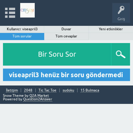
Giriş
Kullanıcı: viseapril3
Duvar
Yeni etkinlikler
Tüm sorular
Tüm cevaplar
Bir Soru Sor
viseapril3 henüz bir soru göndermedi
İletişim
2048
Tic Tac Toe
sudoku
15 Bulmaca
Snow Theme by
Q2A Market
Powered by
Question2Answer