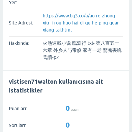
Yer:
https://www.bg3.co/a/ao-re-zhong-
Site Adresi:
xiu-ji-rou-huo-hai-di-qu-he-ping-guan-
xiang-tai.html
Hakkında:
火熱連載小说 臨淵行 txt- 第八百五十
六章 外乡人与帝倏 家有一老 驚魂喪魄
閲讀-p2
vistisen71walton kullanıcısına ait
istatistikler
0
Puanları:
puan
0
Soruları: