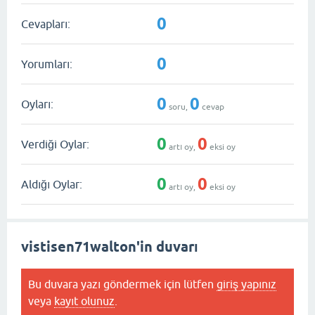
0
Cevapları:
0
Yorumları:
0
0
Oyları:
soru,
cevap
0
0
Verdiği Oylar:
artı oy,
eksi oy
0
0
Aldığı Oylar:
artı oy,
eksi oy
vistisen71walton'in duvarı
Bu duvara yazı göndermek için lütfen
giriş yapınız
veya
kayıt olunuz
.