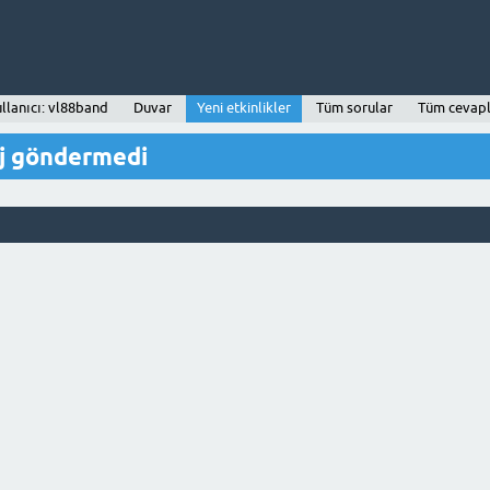
llanıcı: vl88band
Duvar
Yeni etkinlikler
Tüm sorular
Tüm cevapl
aj göndermedi