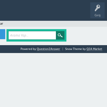
Giriş
ar
Powered by
Question2Answer
Snow Theme by
Q2A Market