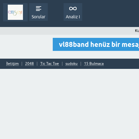
Sorular
Analiz I
Ku
vl88band henüz bir mes
İletişim
2048
Tic Tac Toe
sudoku
15 Bulmaca