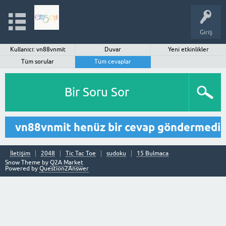
Giriş
Kullanıcı: vn88vnmit
Duvar
Yeni etkinlikler
Tüm sorular
Tüm cevaplar
Bir Soru Sor
vn88vnmit henüz bir cevap göndermedi
İletişim
2048
Tic Tac Toe
sudoku
15 Bulmaca
Snow Theme by
Q2A Market
Powered by
Question2Answer