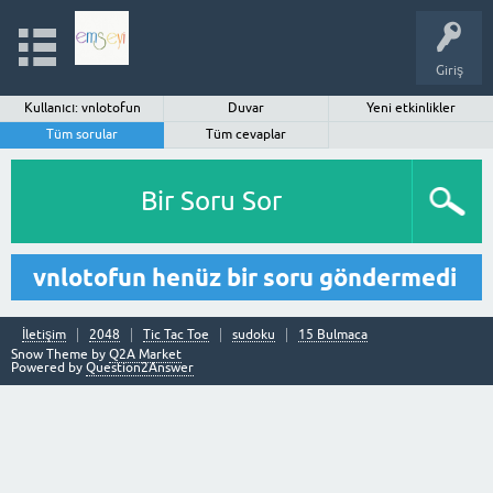
Giriş
Kullanıcı: vnlotofun
Duvar
Yeni etkinlikler
Tüm sorular
Tüm cevaplar
Bir Soru Sor
vnlotofun henüz bir soru göndermedi
İletişim
2048
Tic Tac Toe
sudoku
15 Bulmaca
Snow Theme by
Q2A Market
Powered by
Question2Answer