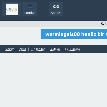
Sorular
Analiz I
Kull
warmingals00 henüz bir
İletişim
2048
Tic Tac Toe
sudoku
15 Bulmaca