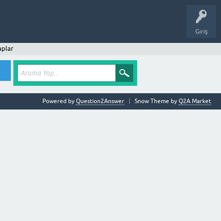
Giriş
aplar
Powered by
Question2Answer
Snow Theme by
Q2A Market