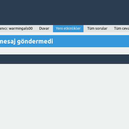
anıcı: warmingals00
Duvar
Yeni etkinlikler
Tüm sorular
Tüm cev
 mesaj göndermedi