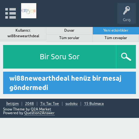
Giriş
Kullanıcı:
Duvar
Yeni etkinlikler
wi88newearthdeal
Tüm sorular
Tüm cevaplar
Bir Soru Sor
wi88newearthdeal henüz bir mesaj
göndermedi
İletişim
2048
Tic Tac Toe
sudoku
15 Bulmaca
Snow Theme by
Q2A Market
Powered by
Question2Answer