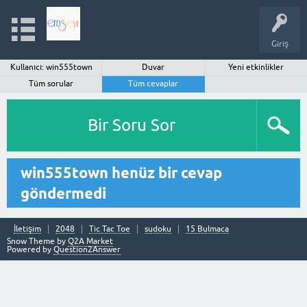
Giriş
Kullanıcı: win555town
Duvar
Yeni etkinlikler
Tüm sorular
Tüm cevaplar
Bir Soru Sor
win555town henüz bir cevap
göndermedi
İletişim
2048
Tic Tac Toe
sudoku
15 Bulmaca
Snow Theme by
Q2A Market
Powered by
Question2Answer