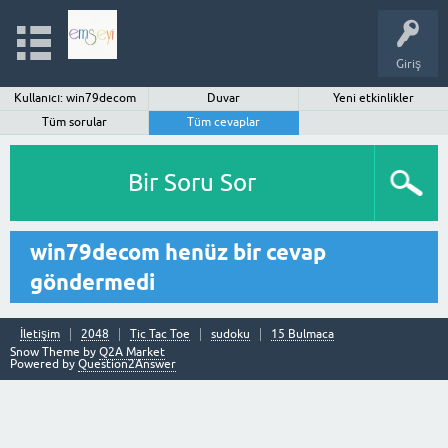
Giriş
Kullanıcı: win79decom
Duvar
Yeni etkinlikler
Tüm sorular
Tüm cevaplar
Bir Soru Sor
win79decom henüz bir cevap
göndermedi
İletişim
2048
Tic Tac Toe
sudoku
15 Bulmaca
Snow Theme by
Q2A Market
Powered by
Question2Answer