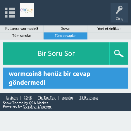
Giriş
Kullanıcı: wormcoin8
Duvar
Yeni etkinlikler
Tüm sorular
Tüm cevaplar
Bir Soru Sor
wormcoin8 henüz bir cevap
göndermedi
İletişim
2048
Tic Tac Toe
sudoku
15 Bulmaca
Snow Theme by
Q2A Market
Powered by
Question2Answer