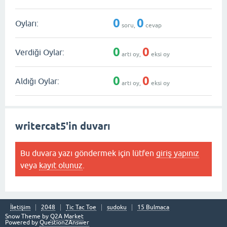
0
0
Oyları:
soru,
cevap
0
0
Verdiği Oylar:
artı oy,
eksi oy
0
0
Aldığı Oylar:
artı oy,
eksi oy
writercat5'in duvarı
Bu duvara yazı göndermek için lütfen
giriş yapınız
veya
kayıt olunuz
.
İletişim
2048
Tic Tac Toe
sudoku
15 Bulmaca
Snow Theme by
Q2A Market
Powered by
Question2Answer