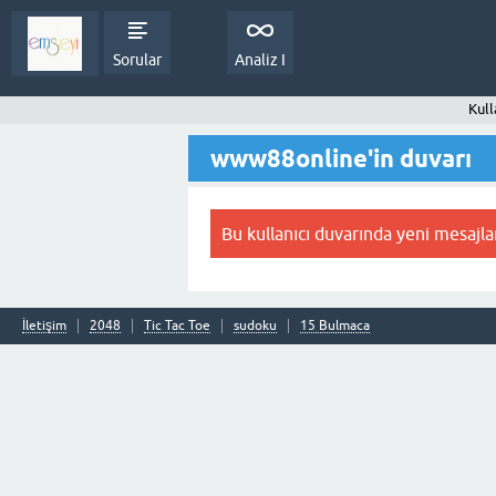
Sorular
Analiz I
Kull
www88online'in duvarı
Bu kullanıcı duvarında yeni mesajla
İletişim
2048
Tic Tac Toe
sudoku
15 Bulmaca