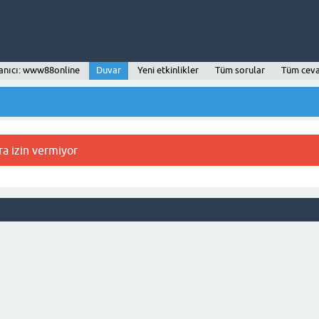
anıcı: www88online
Duvar
Yeni etkinlikler
Tüm sorular
Tüm ceva
ra izin vermiyor