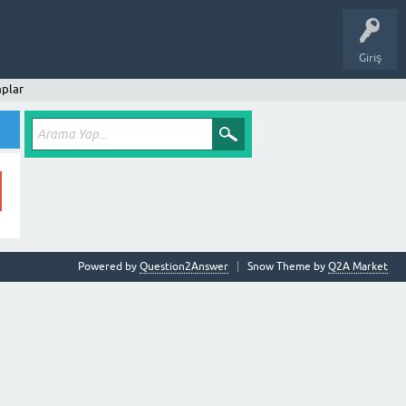
Giriş
plar
Powered by
Question2Answer
Snow Theme by
Q2A Market