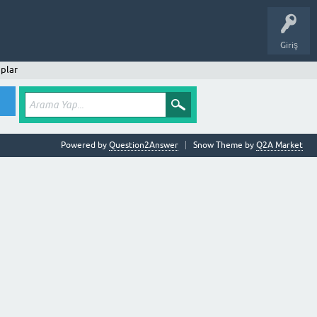
Giriş
plar
Powered by
Question2Answer
Snow Theme by
Q2A Market