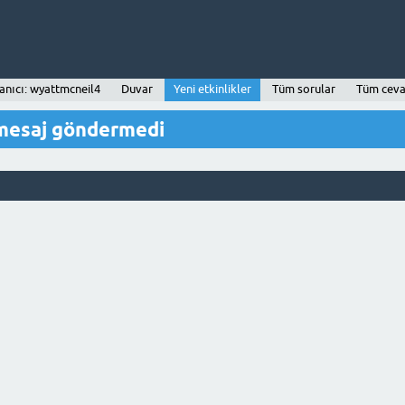
anıcı: wyattmcneil4
Duvar
Yeni etkinlikler
Tüm sorular
Tüm ceva
 mesaj göndermedi