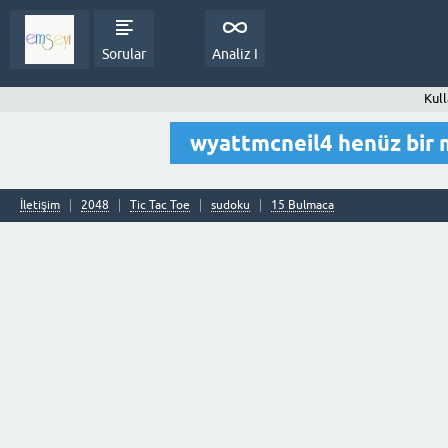
Sorular
Analiz I
Kull
wyattmcneil4 henüz bir
İletişim
2048
Tic Tac Toe
sudoku
15 Bulmaca