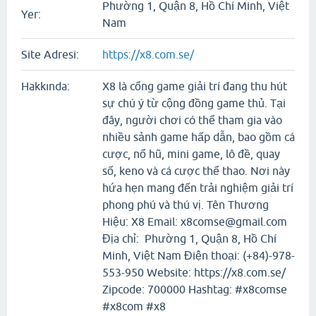
Phường 1, Quận 8, Hồ Chí Minh, Việt
Yer:
Nam
Site Adresi:
https://x8.com.se/
Hakkında:
X8 là cổng game giải trí đang thu hút
sự chú ý từ cộng đồng game thủ. Tại
đây, người chơi có thể tham gia vào
nhiều sảnh game hấp dẫn, bao gồm cá
cược, nổ hũ, mini game, lô đề, quay
số, keno và cá cược thể thao. Nơi này
hứa hẹn mang đến trải nghiệm giải trí
phong phú và thú vị. Tên Thương
Hiệu: X8 Email: x8comse@gmail.com
Địa chỉ: Phường 1, Quận 8, Hồ Chí
Minh, Việt Nam Điện thoại: (+84)-978-
553-950 Website: https://x8.com.se/
Zipcode: 700000 Hashtag: #x8comse
#x8com #x8