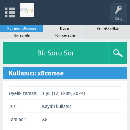
Giriş
Kullanıcı: x8comse
Duvar
Yeni etkinlikler
Tüm sorular
Tüm cevaplar
Bir Soru Sor
Kullanıcı: x8comse
Üyelik zamanı:
1 yıl (12, Ekim, 2024)
Tür:
Kayıtlı kullanıcı
Tam adı:
X8