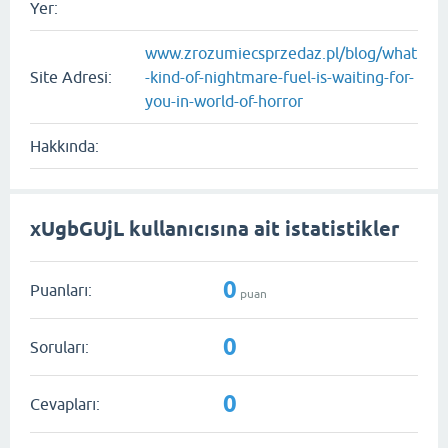
Yer:
www.zrozumiecsprzedaz.pl/blog/what
Site Adresi:
-kind-of-nightmare-fuel-is-waiting-for-
you-in-world-of-horror
Hakkında:
xUgbGUjL kullanıcısına ait istatistikler
0
Puanları:
puan
0
Soruları:
0
Cevapları: