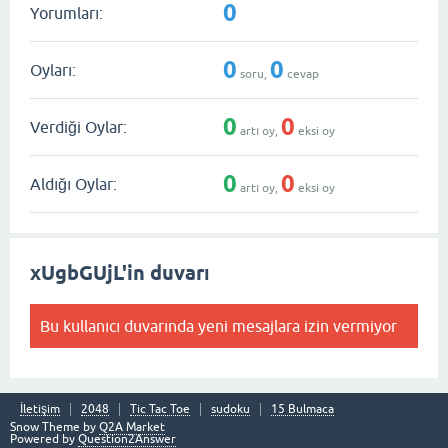
0
Yorumları:
0
0
Oyları:
soru,
cevap
0
0
Verdiği Oylar:
artı oy,
eksi oy
0
0
Aldığı Oylar:
artı oy,
eksi oy
xUgbGUjL'in duvarı
Bu kullanıcı duvarında yeni mesajlara izin vermiyor
İletişim
2048
Tic Tac Toe
sudoku
15 Bulmaca
Snow Theme by
Q2A Market
Powered by
Question2Answer