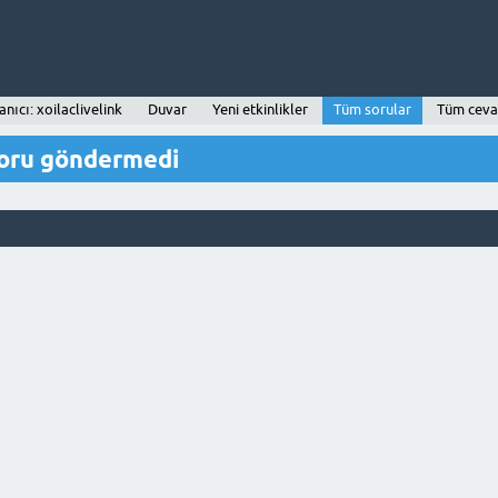
anıcı: xoilaclivelink
Duvar
Yeni etkinlikler
Tüm sorular
Tüm ceva
 soru göndermedi