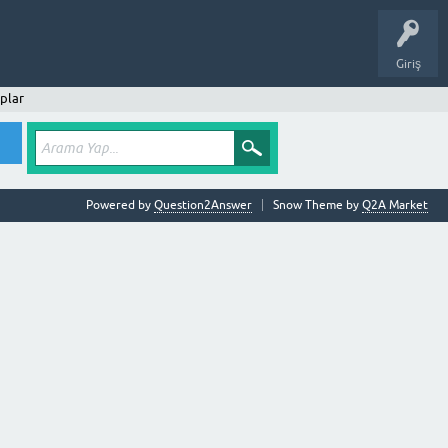
Giriş
plar
Powered by
Question2Answer
Snow Theme by
Q2A Market