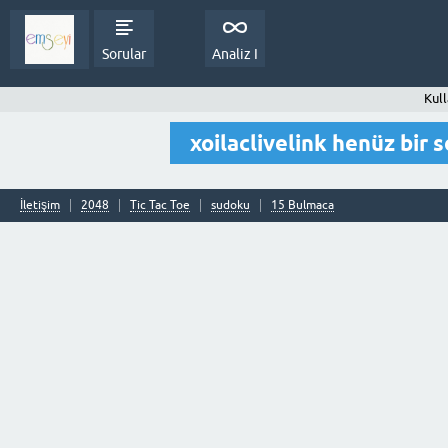
Sorular
Analiz I
Kull
xoilaclivelink henüz bir
İletişim
2048
Tic Tac Toe
sudoku
15 Bulmaca