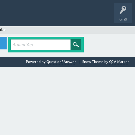
Giriş
plar
Powered by
Question2Answer
Snow Theme by
Q2A Market