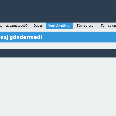
lanıcı: yamstool69
Duvar
Yeni etkinlikler
Tüm sorular
Tüm ceva
esaj göndermedi