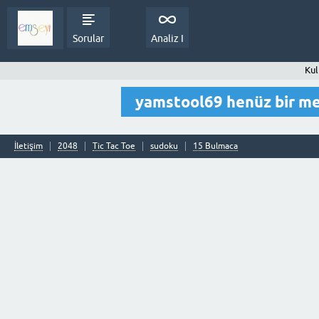
Sorular
Analiz I
Kul
yamstool69 henüz bir m
İletişim
2048
Tic Tac Toe
sudoku
15 Bulmaca