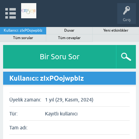
Giriş
Kullanıcı: zIxPOojwpbIz
Duvar
Yeni etkinlikler
Tüm sorular
Tüm cevaplar
Bir Soru Sor
Kullanıcı: zIxPOojwpbIz
Üyelik zamanı:
1 yıl (29, Kasım, 2024)
Tür:
Kayıtlı kullanıcı
Tam adı: