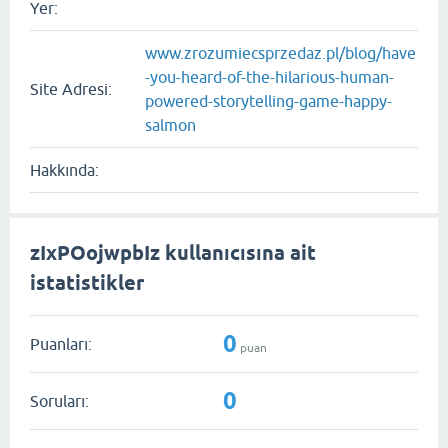
Yer:
www.zrozumiecsprzedaz.pl/blog/have
-you-heard-of-the-hilarious-human-
Site Adresi:
powered-storytelling-game-happy-
salmon
Hakkında:
zIxPOojwpbIz kullanıcısına ait
istatistikler
0
Puanları:
puan
0
Soruları: