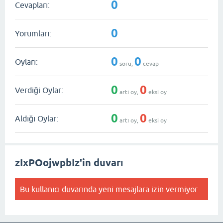
0
Cevapları:
0
Yorumları:
0
0
Oyları:
soru,
cevap
0
0
Verdiği Oylar:
artı oy,
eksi oy
0
0
Aldığı Oylar:
artı oy,
eksi oy
zIxPOojwpbIz'in duvarı
Bu kullanıcı duvarında yeni mesajlara izin vermiyor