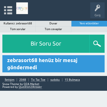
Giriş
Kullanıcı: zebrasort68
Duvar
Yeni etkinlikler
Tüm sorular
Tüm cevaplar
Bir Soru Sor
zebrasort68 henüz bir mesaj
göndermedi
İletişim
2048
Tic Tac Toe
sudoku
15 Bulmaca
Snow Theme by
Q2A Market
Powered by
Question2Answer