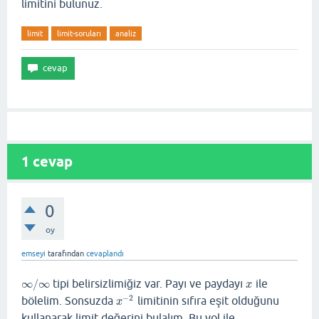
limitini bulunuz.
limit
limit-soruları
analiz
1
cevap
0
oy
emseyi
tarafından
cevaplandı
∞
/
∞
tipi belirsizlimiğiz var. Payı ve paydayı
ile
∞
/
∞
x
x
−
2
bölelim. Sonsuzda
limitinin sıfıra eşit olduğunu
x
−
2
x
kullanarak limit değerini bulalım. Bu yol ile