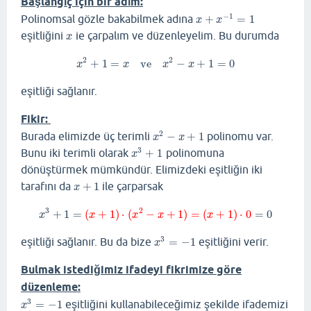
Başlangıç için bir adım:
−
1
Polinomsal gözle bakabilmek adına
+
=
1
x
+
x
−
1
=
1
x
x
eşitliğini
ie çarpalım ve düzenleyelim. Bu durumda
x
x
2
2
+
1
=
ve
−
+
1
=
0
x
2
+
1
=
x
ve
x
2
−
x
+
1
=
0
x
x
x
x
eşitliği sağlanır.
Fikir:
2
Burada elimizde üç terimli
−
+
1
polinomu var.
x
2
−
x
+
1
x
x
3
Bunu iki terimli olarak
+
1
polinomuna
x
3
+
1
x
dönüştürmek mümkündür. Elimizdeki eşitliğin iki
tarafını da
+
1
ile çarparsak
x
+
1
x
3
2
+
1
=
(
+
1
)
⋅
(
−
+
1
)
=
(
+
1
)
⋅
0
=
0
x
3
+
1
=
(
x
+
1
)
⋅
(
x
2
−
x
+
1
)
=
(
x
+
1
)
⋅
0
=
0
x
x
x
x
x
3
eşitliği sağlanır. Bu da bize
=
−
1
eşitliğini verir.
x
3
=
−
1
x
Bulmak istediğimiz ifadeyi fikrimize göre
düzenleme:
3
=
−
1
eşitliğini kullanabileceğimiz şekilde ifademizi
x
3
=
−
1
x