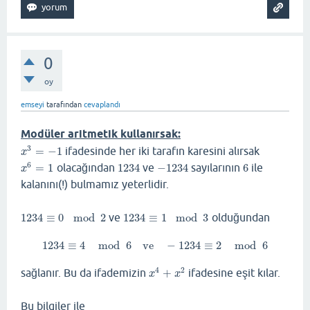
0
oy
emseyi
tarafından
cevaplandı
Modüler aritmetik kullanırsak:
3
=
−
1
ifadesinde her iki tarafın karesini alırsak
x
3
=
−
1
x
6
=
1
olacağından
1234
ve
−
1234
sayılarının
6
ile
x
6
=
1
1234
−
1234
6
x
kalanını(!) bulmamız yeterlidir.
1234
≡
0
mod
2
ve
1234
≡
1
mod
3
olduğundan
1234
≡
0
mod
2
1234
≡
1
mod
3
1234
≡
4
mod
6
ve
−
1234
≡
2
mod
6
1234
≡
4
mod
6
ve
−
1234
≡
2
mod
6
4
2
sağlanır. Bu da ifademizin
+
ifadesine eşit kılar.
x
4
+
x
2
x
x
Bu bilgiler ile