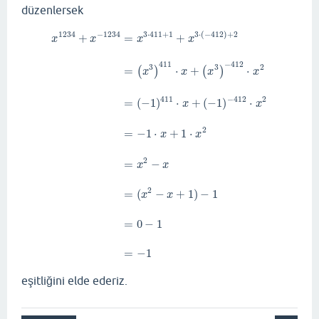
düzenlersek
1234
−
1234
3
⋅
411
+
1
3
⋅
(
−
412
)
+
2
+
=
+
x
x
x
x
411
−
412
3
3
2
=
⋅
+
⋅
(
)
(
)
x
x
x
x
411
−
412
2
=
(
−
1
)
⋅
+
(
−
1
)
⋅
x
x
2
=
−
1
⋅
+
1
⋅
x
x
x
1234
+
x
−
1234
=
x
3
⋅
411
+
1
+
x
3
⋅
(
−
412
)
+
2
=
(
x
3
)
411
⋅
x
+
(
x
2
=
−
x
x
2
=
(
−
+
1
)
−
1
x
x
=
0
−
1
=
−
1
eşitliğini elde ederiz.