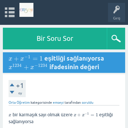
Giriş
Bir Soru Sor
−
1
+
=
1
eşitliği sağlanıyorsa
x
+
x
−
1
=
1
x
x
1234
−
1234
+
ifadesinin değeri
x
1234
+
x
−
1234
x
x
+1
oy
Orta Öğretim
kategorisinde
emseyi
tarafından
soruldu
−
1
bir karmaşık sayı olmak üzere
+
=
1
eşitliği
x
x
+
x
−
1
=
1
x
x
x
sağlanıyorsa