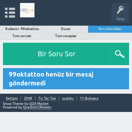
Giriş
Kullanıcı: 99oktattoo
Duvar
Yeni etkinlikler
Tüm sorular
Tüm cevaplar
Bir Soru Sor
99oktattoo henüz bir mesaj
göndermedi
İletişim
2048
Tic Tac Toe
sudoku
15 Bulmaca
Snow Theme by
Q2A Market
Powered by
Question2Answer