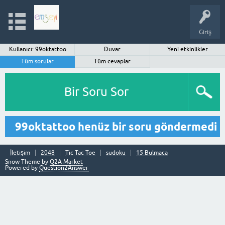
Giriş
Kullanıcı: 99oktattoo
Duvar
Yeni etkinlikler
Tüm sorular
Tüm cevaplar
Bir Soru Sor
99oktattoo henüz bir soru göndermedi
İletişim
2048
Tic Tac Toe
sudoku
15 Bulmaca
Snow Theme by
Q2A Market
Powered by
Question2Answer