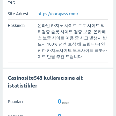
Yer:
Site Adresi:
https://oncapass.com/
Hakkında:
온라인 카지노 사이트 토토 사이트 먹
튀검증 슬롯 사이트 검증 보증. 온카패
스 보증 사이트 이용 중 사고 발생시 반
드시 100% 전액 보상 해 드립니다! 안
전한 카지노사이트 토토사이트 슬롯사
이트 만을 추천 드립니다
Casinosite543 kullanıcısına ait
istatistikler
0
Puanları:
puan