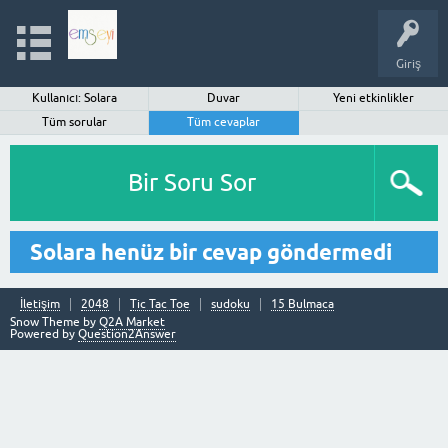
Giriş
Kullanıcı: Solara
Duvar
Yeni etkinlikler
Tüm sorular
Tüm cevaplar
Bir Soru Sor
Solara henüz bir cevap göndermedi
İletişim
2048
Tic Tac Toe
sudoku
15 Bulmaca
Snow Theme by
Q2A Market
Powered by
Question2Answer