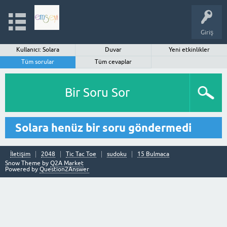
Giriş
Kullanıcı: Solara
Duvar
Yeni etkinlikler
Tüm sorular
Tüm cevaplar
Bir Soru Sor
Solara henüz bir soru göndermedi
İletişim
2048
Tic Tac Toe
sudoku
15 Bulmaca
Snow Theme by
Q2A Market
Powered by
Question2Answer